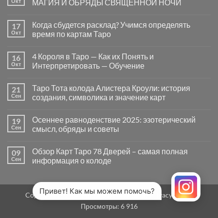
Окт
МАГИЯ И ОБРЯДЫ СВЯЩЕННОЙ НОЧИ
вопросы
«Да
Комментариев
или
к
нет
Когда сбудется расклад? Учимся определять
17
Нет»
записи
в
САМАЙН
Окт
время по картам Таро
Таро
—
могут
ВРАТА
Комментариев
заводить
МЕЖДУ
к
нет
4 Короля в Таро — Как их Понять и
16
в
МИРАМИ.
записи
тупик
СМЫСЛ,
Когда
Окт
Интерпретировать — Обучение
и
МАГИЯ
сбудется
как
И
расклад?
Комментариев
карты
ОБРЯДЫ
Учимся
к
нет
Таро Тота колода Алистера Кроули: история
21
на
СВЯЩЕННОЙ
определять
записи
самом
НОЧИ
время
4
Сен
создания, символика и значение карт
деле
по
Короля
помогают
картам
в
Комментариев
человеку
Таро
Таро
к
нет
Осеннее равноденствие 2025: эзотерический
19
—
записи
Как
Таро
Сен
смысл, обряды и советы
их
Тота
Понять
колода
Комментариев
и
Алистера
к
нет
Обзор Карт Таро 78 Дверей – самая полная
09
Интерпретировать
Кроули:
записи
—
история
Осеннее
Сен
информация о колоде
Обучение
создания,
равноденствие
символика
2025:
Комментариев
и
эзотерический
к
нет
значение
смысл,
записи
карт
обряды
Обзор
Привет! Как мы можем помочь?
Copyright 2026 ©
MirTaro (World Tarot)
Privacy Policy
и
Карт
советы
Таро
Просмотры:
6 916
78
Дверей