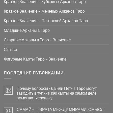
Краткое Значение – Кубковых Арканов Таро
Краткое Значение – Мечевых Арканов Таро
Краткое Значение – Пентаклей Арканов Таро
Младшие Арканы в Таро
Старшие Арканы в Таро – Значение
Статьи
Фигурные Карты Таро – Значение
ПОСЛЕДНИЕ ПУБЛИКАЦИИ
Почему вопросы «Да или Нет» в Таро могут
10
Май
заводить в тупик и как карты на самом деле
помогают человеку
Комментариев
к
нет
САМАЙН — ВРАТА МЕЖДУ МИРАМИ. СМЫСЛ,
31
записи
Почему