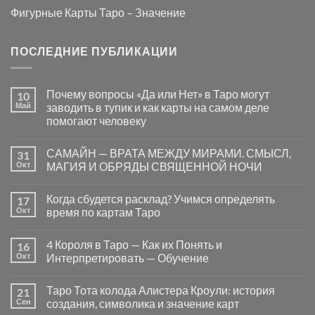
Фигурные Карты Таро – Значение
ПОСЛЕДНИЕ ПУБЛИКАЦИИ
Почему вопросы «Да или Нет» в Таро могут
10
Май
заводить в тупик и как карты на самом деле
помогают человеку
Комментариев
к
нет
САМАЙН — ВРАТА МЕЖДУ МИРАМИ. СМЫСЛ,
31
записи
Почему
Окт
МАГИЯ И ОБРЯДЫ СВЯЩЕННОЙ НОЧИ
вопросы
«Да
Комментариев
или
к
нет
Когда сбудется расклад? Учимся определять
17
Нет»
записи
в
САМАЙН
Окт
время по картам Таро
Таро
—
могут
ВРАТА
Комментариев
заводить
МЕЖДУ
к
нет
4 Короля в Таро — Как их Понять и
16
в
МИРАМИ.
записи
тупик
СМЫСЛ,
Когда
Окт
Интерпретировать — Обучение
и
МАГИЯ
сбудется
как
И
расклад?
Комментариев
карты
ОБРЯДЫ
Учимся
к
нет
Таро Тота колода Алистера Кроули: история
21
на
СВЯЩЕННОЙ
определять
записи
самом
НОЧИ
время
4
Сен
создания, символика и значение карт
деле
по
Короля