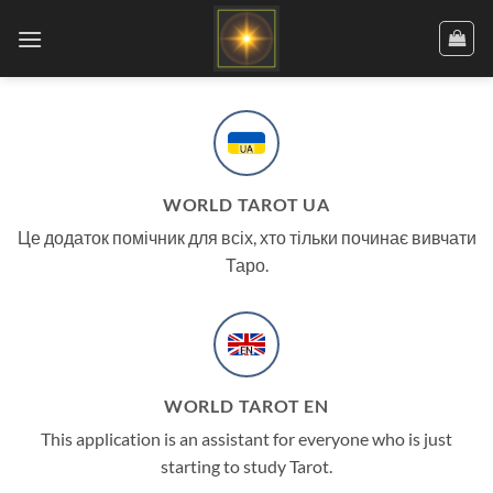
Skip
to
content
WORLD TAROT UA
Це додаток помічник для всіх, хто тільки починає вивчати
Таро.
WORLD TAROT EN
This application is an assistant for everyone who is just
starting to study Tarot.