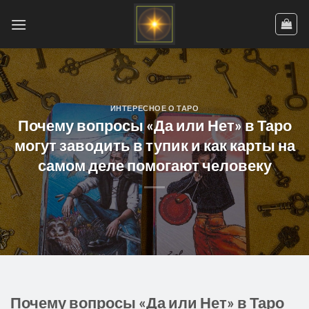
Skip
to
content
ИНТЕРЕСНОЕ О ТАРО
Почему вопросы «Да или Нет» в Таро
могут заводить в тупик и как карты на
самом деле помогают человеку
Почему вопросы «Да или Нет» в Таро