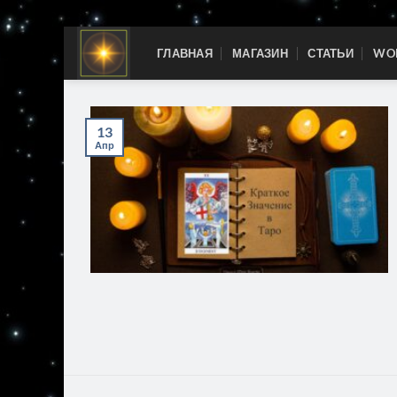
Skip
ГЛАВНАЯ
МАГАЗИН
СТАТЬИ
WOR
to
content
13
Апр