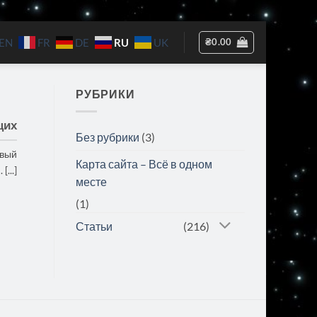
RU
₴
0.00
EN
FR
DE
UK
РУБРИКИ
щих
Без рубрики
(3)
овый
Карта сайта – Всё в одном
...]
месте
(1)
Статьи
(216)