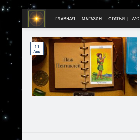
Skip
ГЛАВНАЯ
МАГАЗИН
СТАТЬИ
WOR
to
content
11
Апр