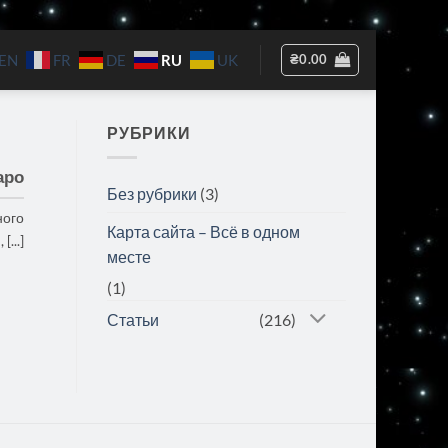
RU
₴
0.00
EN
FR
DE
UK
РУБРИКИ
аро
Без рубрики
(3)
ного
Карта сайта – Всё в одном
...]
месте
(1)
Статьи
(216)