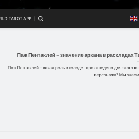
LD TAROT APP
Паж Пентаклей – значение аркана в раскладах Т
Паж Пентаклей – какая роль в колоде таро отведена для этого ю
персонажа? Мы знаем, [