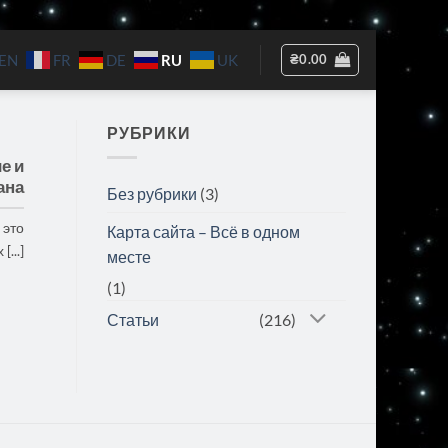
RU
₴
0.00
EN
FR
DE
UK
РУБРИКИ
е и
ана
Без рубрики
(3)
 это
Карта сайта – Всё в одном
...]
месте
(1)
Статьи
(216)