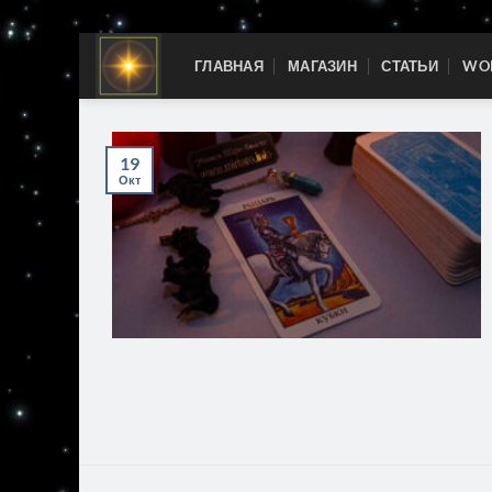
Skip
ГЛАВНАЯ
МАГАЗИН
СТАТЬИ
WOR
to
content
19
Окт