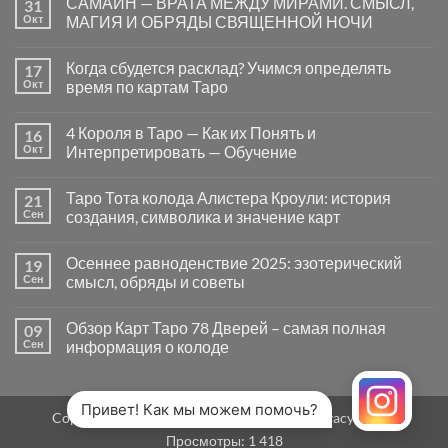
САМАЙН — ВРАТА МЕЖДУ МИРАМИ. СМЫСЛ,
31
записи
Почему
Окт
МАГИЯ И ОБРЯДЫ СВЯЩЕННОЙ НОЧИ
вопросы
«Да
Комментариев
или
к
нет
Когда сбудется расклад? Учимся определять
17
Нет»
записи
в
САМАЙН
Окт
время по картам Таро
Таро
—
могут
ВРАТА
Комментариев
заводить
МЕЖДУ
к
нет
4 Короля в Таро — Как их Понять и
16
в
МИРАМИ.
записи
тупик
СМЫСЛ,
Когда
Окт
Интерпретировать — Обучение
и
МАГИЯ
сбудется
как
И
расклад?
Комментариев
карты
ОБРЯДЫ
Учимся
к
нет
Таро Тота колода Алистера Кроули: история
21
на
СВЯЩЕННОЙ
определять
записи
самом
НОЧИ
время
4
Сен
создания, символика и значение карт
деле
по
Короля
помогают
картам
в
Комментариев
человеку
Таро
Таро
к
нет
Осеннее равноденствие 2025: эзотерический
19
—
записи
Как
Таро
Сен
смысл, обряды и советы
их
Тота
Понять
колода
Комментариев
и
Алистера
к
нет
Обзор Карт Таро 78 Дверей – самая полная
09
Интерпретировать
Кроули:
записи
—
история
Осеннее
Сен
информация о колоде
Обучение
создания,
равноденствие
символика
2025:
Комментариев
и
эзотерический
к
нет
значение
смысл,
записи
карт
обряды
Обзор
Привет! Как мы можем помочь?
Copyright 2026 ©
MirTaro (World Tarot)
Privacy Policy
и
Карт
советы
Таро
Просмотры:
1 418
78