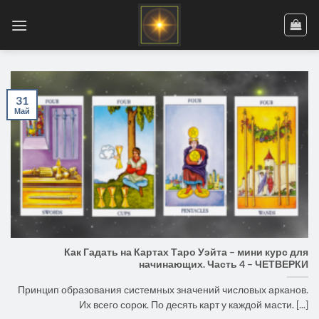
Skip
to
content
31
Май
Как Гадать на Картах Таро Уэйта – мини курс для
начинающих. Часть 4 – ЧЕТВЕРКИ
Принцип образования системных значений числовых арканов.
Их всего сорок. По десять карт у каждой масти. [...]