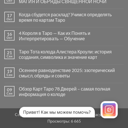
Окт
МАГИЯ И ОБРЯДЫ СВЯЩЕННОЙ НОЧИ
вопросы
«Да
Комментариев
или
к
нет
Когда сбудется расклад? Учимся определять
17
Нет»
записи
в
САМАЙН
Окт
время по картам Таро
Таро
—
могут
ВРАТА
Комментариев
заводить
МЕЖДУ
к
нет
4 Короля в Таро — Как их Понять и
16
в
МИРАМИ.
записи
тупик
СМЫСЛ,
Когда
Окт
Интерпретировать — Обучение
и
МАГИЯ
сбудется
как
И
расклад?
Комментариев
карты
ОБРЯДЫ
Учимся
к
нет
Таро Тота колода Алистера Кроули: история
21
на
СВЯЩЕННОЙ
определять
записи
самом
НОЧИ
время
4
Сен
создания, символика и значение карт
деле
по
Короля
помогают
картам
в
Комментариев
человеку
Таро
Таро
к
нет
Осеннее равноденствие 2025: эзотерический
19
—
записи
Как
Таро
Сен
смысл, обряды и советы
их
Тота
Понять
колода
Комментариев
и
Алистера
к
нет
Обзор Карт Таро 78 Дверей – самая полная
09
Интерпретировать
Кроули:
записи
—
история
Осеннее
Сен
информация о колоде
Обучение
создания,
равноденствие
символика
2025:
Комментариев
и
эзотерический
к
нет
значение
смысл,
записи
карт
обряды
Обзор
Привет! Как мы можем помочь?
Copyright 2026 ©
MirTaro (World Tarot)
Privacy Policy
и
Карт
советы
Таро
Просмотры:
6 665
78
Дверей