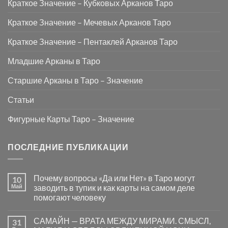
Краткое Значение – Кубковых Арканов Таро
Краткое Значение – Мечевых Арканов Таро
Краткое Значение – Пентаклей Арканов Таро
Младшие Арканы в Таро
Старшие Арканы в Таро – Значение
Статьи
Фигурные Карты Таро – Значение
ПОСЛЕДНИЕ ПУБЛИКАЦИИ
Почему вопросы «Да или Нет» в Таро могут
10
Май
заводить в тупик и как карты на самом деле
помогают человеку
Комментариев
к
нет
САМАЙН — ВРАТА МЕЖДУ МИРАМИ. СМЫСЛ,
31
записи
Почему