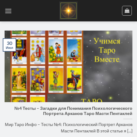
Skip
to
content
30
Июл
№4 Тесты – Загадки для Понимания Психологического
Портрета Арканов Таро Масти Пентаклей
Мир Таро Инфо – Тесты №4: Психологический Портрет Арканов
Масти Пентаклей В этой статье я [...]