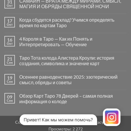
САМАЙН — ВРАТА МЕЖДУ МИРАМИ. СМЫСЛ,
31
записи
Почему
Окт
МАГИЯ И ОБРЯДЫ СВЯЩЕННОЙ НОЧИ
вопросы
«Да
Комментариев
или
к
нет
Когда сбудется расклад? Учимся определять
17
Нет»
записи
в
САМАЙН
Окт
время по картам Таро
Таро
—
могут
ВРАТА
Комментариев
заводить
МЕЖДУ
к
нет
4 Короля в Таро — Как их Понять и
16
в
МИРАМИ.
записи
тупик
СМЫСЛ,
Когда
Окт
Интерпретировать — Обучение
и
МАГИЯ
сбудется
как
И
расклад?
Комментариев
карты
ОБРЯДЫ
Учимся
к
нет
Таро Тота колода Алистера Кроули: история
21
на
СВЯЩЕННОЙ
определять
записи
самом
НОЧИ
время
4
Сен
создания, символика и значение карт
деле
по
Короля
помогают
картам
в
Комментариев
человеку
Таро
Таро
к
нет
Осеннее равноденствие 2025: эзотерический
19
—
записи
Как
Таро
Сен
смысл, обряды и советы
их
Тота
Понять
колода
Комментариев
и
Алистера
к
нет
Обзор Карт Таро 78 Дверей – самая полная
09
Интерпретировать
Кроули:
записи
—
история
Осеннее
Сен
информация о колоде
Обучение
создания,
равноденствие
символика
2025:
Комментариев
и
эзотерический
к
нет
значение
смысл,
записи
карт
обряды
Обзор
Привет! Как мы можем помочь?
Copyright 2026 ©
MirTaro (World Tarot)
Privacy Policy
и
Карт
советы
Таро
Просмотры:
2 272
78