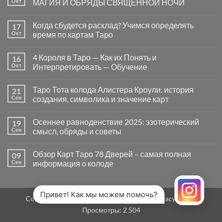
Окт
МАГИЯ И ОБРЯДЫ СВЯЩЕННОЙ НОЧИ
вопросы
«Да
Комментариев
или
к
нет
Когда сбудется расклад? Учимся определять
17
Нет»
записи
в
САМАЙН
Окт
время по картам Таро
Таро
—
могут
ВРАТА
Комментариев
заводить
МЕЖДУ
к
нет
4 Короля в Таро — Как их Понять и
16
в
МИРАМИ.
записи
тупик
СМЫСЛ,
Когда
Окт
Интерпретировать — Обучение
и
МАГИЯ
сбудется
как
И
расклад?
Комментариев
карты
ОБРЯДЫ
Учимся
к
нет
Таро Тота колода Алистера Кроули: история
21
на
СВЯЩЕННОЙ
определять
записи
самом
НОЧИ
время
4
Сен
создания, символика и значение карт
деле
по
Короля
помогают
картам
в
Комментариев
человеку
Таро
Таро
к
нет
Осеннее равноденствие 2025: эзотерический
19
—
записи
Как
Таро
Сен
смысл, обряды и советы
их
Тота
Понять
колода
Комментариев
и
Алистера
к
нет
Обзор Карт Таро 78 Дверей – самая полная
09
Интерпретировать
Кроули:
записи
—
история
Осеннее
Сен
информация о колоде
Обучение
создания,
равноденствие
символика
2025:
Комментариев
и
эзотерический
к
нет
значение
смысл,
записи
карт
обряды
Обзор
Привет! Как мы можем помочь?
Copyright 2026 ©
MirTaro (World Tarot)
Privacy Policy
и
Карт
советы
Таро
Просмотры:
2 504
78
Дверей