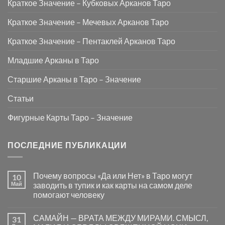
Краткое Значение – Кубковых Арканов Таро
Краткое Значение – Мечевых Арканов Таро
Краткое Значение – Пентаклей Арканов Таро
Младшие Арканы в Таро
Старшие Арканы в Таро – Значение
Статьи
Фигурные Карты Таро – Значение
ПОСЛЕДНИЕ ПУБЛИКАЦИИ
Почему вопросы «Да или Нет» в Таро могут
10
Май
заводить в тупик и как карты на самом деле
помогают человеку
Комментариев
к
нет
САМАЙН — ВРАТА МЕЖДУ МИРАМИ. СМЫСЛ,
31
записи
Почему