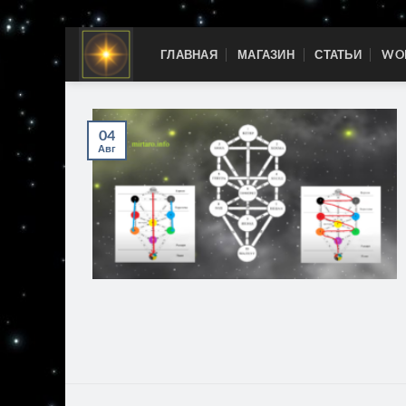
Skip
ГЛАВНАЯ
МАГАЗИН
СТАТЬИ
WOR
to
content
04
Авг