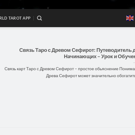
LD TAROT APP
Связь Таро с Древом Сефирот: Путеводитель 
Начинающих – Урок и Обуче
Связь карт Таро с Древом Сефирот – простое обьяснение Поним
Древа Сефирот может значительно обогатить [