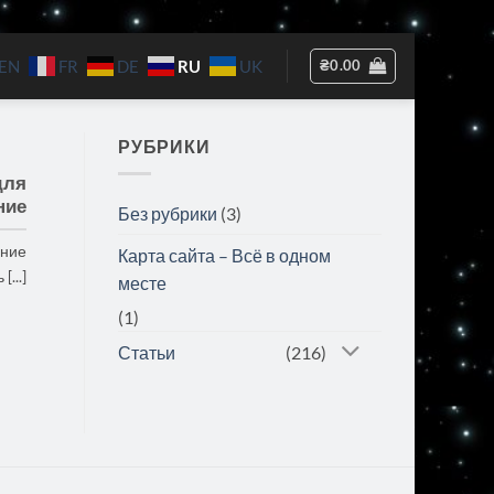
RU
₴
0.00
EN
FR
DE
UK
РУБРИКИ
для
ние
Без рубрики
(3)
ание
Карта сайта – Всё в одном
...]
месте
(1)
Статьи
(216)