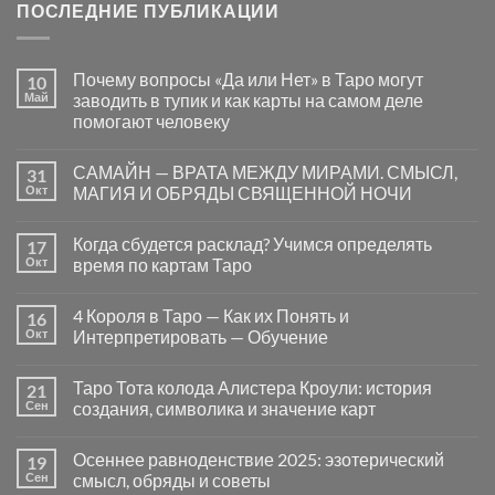
ПОСЛЕДНИЕ ПУБЛИКАЦИИ
Почему вопросы «Да или Нет» в Таро могут
10
Май
заводить в тупик и как карты на самом деле
помогают человеку
Комментариев
к
нет
САМАЙН — ВРАТА МЕЖДУ МИРАМИ. СМЫСЛ,
31
записи
Почему
Окт
МАГИЯ И ОБРЯДЫ СВЯЩЕННОЙ НОЧИ
вопросы
«Да
Комментариев
или
к
нет
Когда сбудется расклад? Учимся определять
17
Нет»
записи
в
САМАЙН
Окт
время по картам Таро
Таро
—
могут
ВРАТА
Комментариев
заводить
МЕЖДУ
к
нет
4 Короля в Таро — Как их Понять и
16
в
МИРАМИ.
записи
тупик
СМЫСЛ,
Когда
Окт
Интерпретировать — Обучение
и
МАГИЯ
сбудется
как
И
расклад?
Комментариев
карты
ОБРЯДЫ
Учимся
к
нет
Таро Тота колода Алистера Кроули: история
21
на
СВЯЩЕННОЙ
определять
записи
самом
НОЧИ
время
4
Сен
создания, символика и значение карт
деле
по
Короля
помогают
картам
в
Комментариев
человеку
Таро
Таро
к
нет
Осеннее равноденствие 2025: эзотерический
19
—
записи
Как
Таро
Сен
смысл, обряды и советы
их
Тота