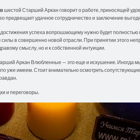
ов
шестой Старший Аркан говорит о работе, приносящей удо
во предвещает удачное сотрудничество и заключение выгодн
ля достижения успеха вопрошающему нужно будет полностью 
и силы в совершенно новой отрасли. При принятии этого не
дравому смыслу, но и к собственной интуиции.
Старший Аркан Влюбленные — это еще и искушение. Иногда м
 что уже имеем. Стоит внимательно осмотреть сопутствующие
правдан.
ки и переговоры.