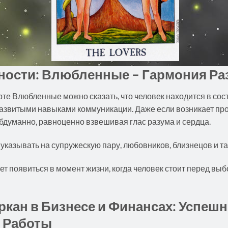
ости: Влюбленные – Гармония Раз
рте Влюбленные можно сказать, что человек находится в сос
азвитыми навыками коммуникации. Даже если возникает проб
бдуманно, равноценно взвешивая глас разума и сердца.
указывать на супружескую пару, любовников, близнецов и та
 появиться в момент жизни, когда человек стоит перед вы
кан в Бизнесе и Финансах: Успешн
 Работы