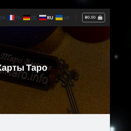
RU
₴
0.00
EN
FR
DE
UK
Карты Таро