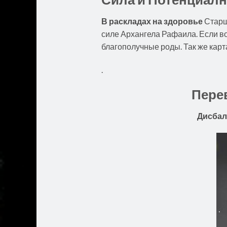
В раскладах на здоровье
Старш
силе Архангела Рафаила. Если во
благополучные роды. Так же кар
.
Пере
Дисбал