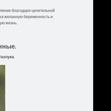
ение благодаря целительной
 на желанную беременность и
ую жизнь.
нные.
азлука.