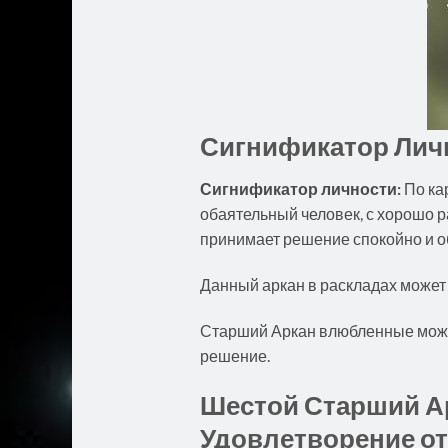
Сигнификатор Личн
Сигнификатор л
и
чности
:
По ка
обаятельный человек, с хорошо р
принимает решение спокойно и о
Данный аркан в раскладах может 
Старший Аркан влюбленные может
решение.
Шестой Старший Ар
Удовлетворение от