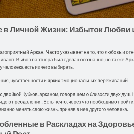
 в Личной Жизни: Избыток Любви 
агоприятный Аркан. Часто указывает на то, что любовь и о
шивают. Выбор партнера был сделан осознанно, но также А
у человека есть из чего выбирать.
ения, чувственности и ярких эмоциональных переживаний.
 двойкой Кубков, арканом, говорящем о близости двух душ. Н
идею преодоления. Есть нечто, через что необходимо пройти
знанно менять свою жизнь, приняв в нее другого человека.
бленные в Раскладах на Здоровь
ый Рост