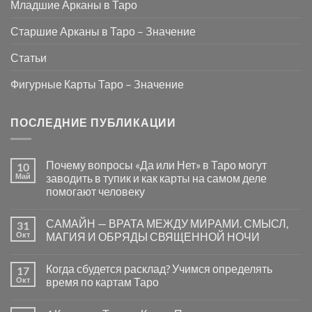
Младшие Арканы в Таро
Старшие Арканы в Таро – Значение
Статьи
Фигурные Карты Таро – Значение
ПОСЛЕДНИЕ ПУБЛИКАЦИИ
Почему вопросы «Да или Нет» в Таро могут
10
Май
заводить в тупик и как карты на самом деле
помогают человеку
Комментариев
к
нет
САМАЙН — ВРАТА МЕЖДУ МИРАМИ. СМЫСЛ,
31
записи
Почему
Окт
МАГИЯ И ОБРЯДЫ СВЯЩЕННОЙ НОЧИ
вопросы
«Да
Комментариев
или
к
нет
Когда сбудется расклад? Учимся определять
17
Нет»
записи
в
САМАЙН
Окт
время по картам Таро
Таро
—
могут
ВРАТА
Комментариев
заводить
МЕЖДУ
к
нет