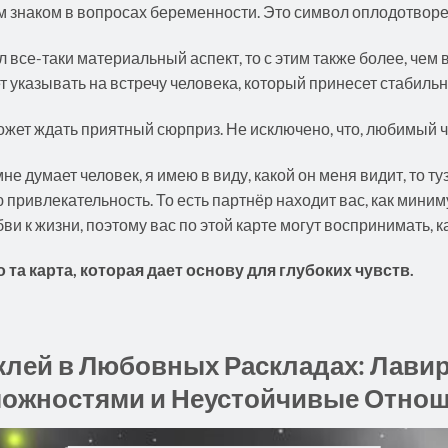
м знаком в вопросах беременности. Это символ оплодотворе
се-таки материальный аспект, то с этим также более, чем в
т указывать на встречу человека, который принесет стабильн
может ждать приятный сюрприз. Не исключено, что, любимый 
не думает человек, я имею в виду, какой он меня видит, то туз
привлекательность. То есть партнёр находит вас, как миниму
ви к жизни, поэтому вас по этой карте могут воспринимать, к
о та карта, которая дает основу для глубоких чувств.
клей в Любовных Раскладах: Лави
ожностями и Неустойчивые Отно