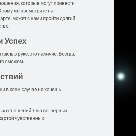
ношения, которые могут привести
К тому же посмотрите на
карте, может с нами пройти долгий
тво.
и Успех
кль в руке, это наличие. Всегда,
что сможем.
ьствий
о ни в коем случае не хочешь
ных отношений. Она во-первых
 картой чувственных