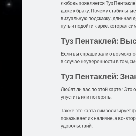
любовь появляется Туз Пентаклей
даже к браку. Почему стабильные?
визуальную подсказку: длинная до
путь и подойти к арке, которая с
Туз Пентаклей: Вы
Если вы спрашивали о возможности
в случае неуверенности в том, см
Туз Пентаклей: Зн
Любят ли вас по этой карте? Это о
упустить или потерять.
Также это карта символизирует ф
показывает их наличие, а во-вто
удовольствий.