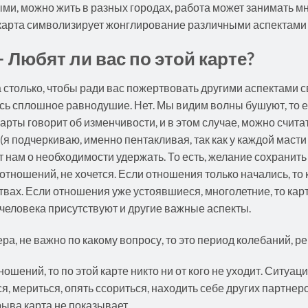
ми, можно жить в разных городах, работа может занимать мн
 карта символизирует жонглирование различными аспектами 
 Любят ли вас по этой карте?
а столько, чтобы ради вас пожертвовать другими аспектами с
десь сплошное равнодушие. Нет. Мы видим волны бушуют, то
арты говорит об изменчивости, и в этом случае, можно считать
(я подчеркиваю, именно пентакливая, так как у каждой маст
 нам о необходимости удержать. То есть, желание сохранить
 отношений, не хочется. Если отношения только начались, то 
твах. Если отношения уже устоявшиеся, многолетние, то кар
 человека присутствуют и другие важные аспекты.
ра, не важно по какому вопросу, то это период колебаний, р
ошений, то по этой карте никто ни от кого не уходит. Ситуац
я, мериться, опять ссориться, находить себе других партнер
рыва карта не показывает.