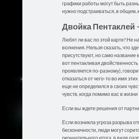
графики работы могут быть разны
нужно подстраиваться, в общем,
Двойка Пентаклей –
Любят ли вас по этой карте? Не н
волнения. Нельзя сказать, что з
присутствуют, но само название к
вот пентакливая двойственность 
проявляется по-разному), говорит
отказаться от чего-то во имя этих
еще не определился в своих чувс
чувств, когда помимо вас в жизни
Если вы ждете решения от партне
Если возникла угроза разрыва отн
бесконечности, люди могут соритс
окончательного итога, в виде раз