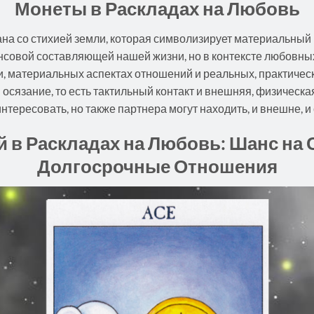
Монеты в Раскладах на Любовь
зана со стихией земли, которая символизирует материальный 
совой составляющей нашей жизни, но в контексте любовных
и, материальных аспектах отношений и реальных, практичес
 осязание, то есть тактильный контакт и внешняя, физическая
интересовать, но также партнера могут находить, и внешне, 
й в Раскладах на Любовь: Шанс на
Долгосрочные Отношения