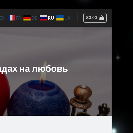
RU
₴
0.00
EN
FR
DE
UK
адах на любовь