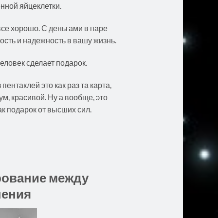
нной яйцеклетки.
се хорошо. С деньгами в паре
ость и надежность в вашу жизнь.
человек сделает подарок.
 пентаклей это как раз та карта,
м, красивой. Ну а вообще, это
ак подарок от высших сил.
рование между
шения