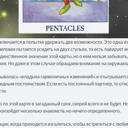
ключается в попытке удержать две возможности. Это одна из 
человек пытается усидеть на двух стульях, то есть лавирует
динственное значение этой карты, но о нем нельзя забывать,
ния. Но даже в этом случае обращаем внимание на окружаю
зывалась «владыка гармоничных изменений», и отыгрывается
видным постоянством. Если есть постоянный партнер, то отн
ти.
 по этой карте в загаданный срок, скорей всего и не будет. Н
роизойдет несколько знакомств, но ничего определенного.
ции, когда приходится изгаляться, чтобы встретиться с люб