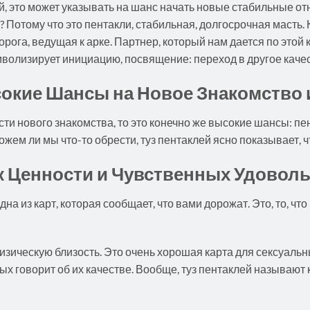
, это может указывать на шанс начать новые стабильные от
 Потому что это пентакли, стабильная, долгосрочная масть. 
рога, ведущая к арке. Партнер, который нам дается по этой 
имволизирует инициацию, посвящение: переход в другое качес
сокие Шансы на Новое Знакомство 
 нового знакомства, то это конечно же высокие шансы: пента
ожем ли мы что-то обрести, туз пентаклей ясно показывает, 
ак Ценности и Чувственных Удовол
дна из карт, которая сообщает, что вами дорожат. Это, то, чт
изическую близость. Это очень хорошая карта для сексуаль
рых говорит об их качестве. Вообще, туз пентаклей называют