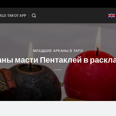
LD TAROT APP
МЛАДШИЕ АРКАНЫ В ТАРО
ны масти Пентаклей в раскл