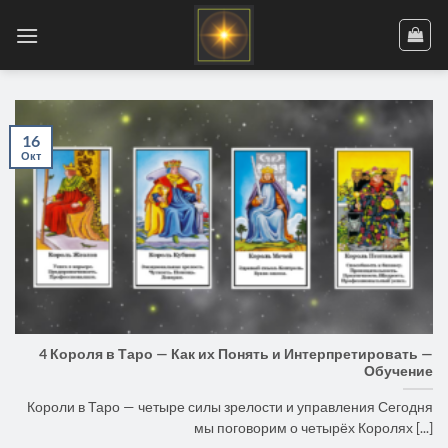
Skip
to
content
16
Окт
4 Короля в Таро — Как их Понять и Интерпретировать —
Обучение
Короли в Таро — четыре силы зрелости и управления Сегодня
мы поговорим о четырёх Королях [...]