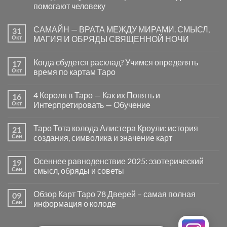
помогают человеку
Комментариев
к
нет
САМАЙН — ВРАТА МЕЖДУ МИРАМИ. СМЫСЛ,
31
записи
Почему
Окт
МАГИЯ И ОБРЯДЫ СВЯЩЕННОЙ НОЧИ
вопросы
«Да
Комментариев
или
к
нет
Когда сбудется расклад? Учимся определять
17
Нет»
записи
в
САМАЙН
Окт
время по картам Таро
Таро
—
могут
ВРАТА
Комментариев
заводить
МЕЖДУ
к
нет
4 Короля в Таро — Как их Понять и
16
в
МИРАМИ.
записи
тупик
СМЫСЛ,
Когда
Окт
Интерпретировать — Обучение
и
МАГИЯ
сбудется
как
И
расклад?
Комментариев
карты
ОБРЯДЫ
Учимся
к
нет
Таро Тота колода Алистера Кроули: история
21
на
СВЯЩЕННОЙ
определять
записи
самом
НОЧИ
время
4
Сен
создания, символика и значение карт
деле
по
Короля
помогают
картам
в
Комментариев
человеку
Таро
Таро
к
нет
Осеннее равноденствие 2025: эзотерический
19
—
записи
Как
Таро
Сен
смысл, обряды и советы
их
Тота
Понять
колода
Комментариев
и
Алистера
к
нет
Обзор Карт Таро 78 Дверей – самая полная
09
Интерпретировать
Кроули:
записи
—
история
Осеннее
Сен
информация о колоде
Обучение
создания,
равноденствие
символика
2025:
Комментариев
и
эзотерический
к
нет
значение
смысл,
записи