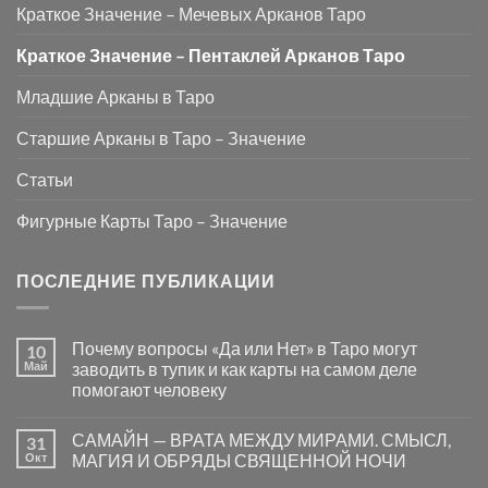
Краткое Значение – Мечевых Арканов Таро
Краткое Значение – Пентаклей Арканов Таро
Младшие Арканы в Таро
Старшие Арканы в Таро – Значение
Статьи
Фигурные Карты Таро – Значение
ПОСЛЕДНИЕ ПУБЛИКАЦИИ
Почему вопросы «Да или Нет» в Таро могут
10
Май
заводить в тупик и как карты на самом деле
помогают человеку
Комментариев
к
нет
САМАЙН — ВРАТА МЕЖДУ МИРАМИ. СМЫСЛ,
31
записи
Почему
Окт
МАГИЯ И ОБРЯДЫ СВЯЩЕННОЙ НОЧИ
вопросы
«Да
Комментариев