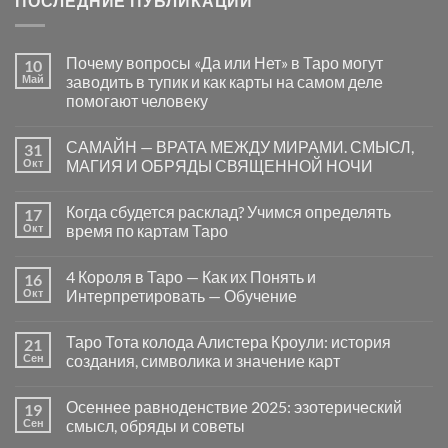
ПОСЛЕДНИЕ ПУБЛИКАЦИИ
Почему вопросы «Да или Нет» в Таро могут
10
Май
заводить в тупик и как карты на самом деле
помогают человеку
Комментариев
к
нет
САМАЙН — ВРАТА МЕЖДУ МИРАМИ. СМЫСЛ,
31
записи
Почему
Окт
МАГИЯ И ОБРЯДЫ СВЯЩЕННОЙ НОЧИ
вопросы
«Да
Комментариев
или
к
нет
Когда сбудется расклад? Учимся определять
17
Нет»
записи
в
САМАЙН
Окт
время по картам Таро
Таро
—
могут
ВРАТА
Комментариев
заводить
МЕЖДУ
к
нет
4 Короля в Таро — Как их Понять и
16
в
МИРАМИ.
записи
тупик
СМЫСЛ,
Когда
Окт
Интерпретировать — Обучение
и
МАГИЯ
сбудется
как
И
расклад?
Комментариев
карты
ОБРЯДЫ
Учимся
к
нет
Таро Тота колода Алистера Кроули: история
21
на
СВЯЩЕННОЙ
определять
записи
самом
НОЧИ
время
4
Сен
создания, символика и значение карт
деле
по
Короля
помогают
картам
в
Комментариев
человеку
Таро
Таро
к
нет
Осеннее равноденствие 2025: эзотерический
19
—
записи
Как
Таро
Сен
смысл, обряды и советы
их
Тота
Понять
колода
Комментариев