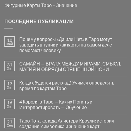
Фигурные Карты Таро – Значение
ПОСЛЕДНИЕ ПУБЛИКАЦИИ
Почему вопросы «Да или Нет» в Таро могут
10
Май
заводить в тупик и как карты на самом деле
помогают человеку
Комментариев
к
нет
САМАЙН — ВРАТА МЕЖДУ МИРАМИ. СМЫСЛ,
31
записи
Почему
Окт
МАГИЯ И ОБРЯДЫ СВЯЩЕННОЙ НОЧИ
вопросы
«Да
Комментариев
или
к
нет
Когда сбудется расклад? Учимся определять
17
Нет»
записи
в
САМАЙН
Окт
время по картам Таро
Таро
—
могут
ВРАТА
Комментариев
заводить
МЕЖДУ
к
нет
4 Короля в Таро — Как их Понять и
16
в
МИРАМИ.
записи
тупик
СМЫСЛ,
Когда
Окт
Интерпретировать — Обучение
и
МАГИЯ
сбудется
как
И
расклад?
Комментариев
карты
ОБРЯДЫ
Учимся
к
нет
Таро Тота колода Алистера Кроули: история
21
на
СВЯЩЕННОЙ
определять
записи
самом
НОЧИ
время
4
Сен
создания, символика и значение карт
деле
по
Короля