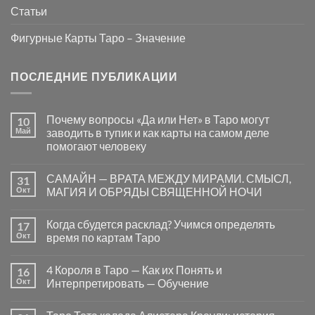
Статьи
Фигурные Карты Таро – Значение
ПОСЛЕДНИЕ ПУБЛИКАЦИИ
Почему вопросы «Да или Нет» в Таро могут
10
Май
заводить в тупик и как карты на самом деле
помогают человеку
Комментариев
к
нет
САМАЙН — ВРАТА МЕЖДУ МИРАМИ. СМЫСЛ,
31
записи
Почему
Окт
МАГИЯ И ОБРЯДЫ СВЯЩЕННОЙ НОЧИ
вопросы
«Да
Комментариев
или
к
нет
Когда сбудется расклад? Учимся определять
17
Нет»
записи
в
САМАЙН
Окт
время по картам Таро
Таро
—
могут
ВРАТА
Комментариев
заводить
МЕЖДУ
к
нет
4 Короля в Таро — Как их Понять и
16
в
МИРАМИ.
записи
тупик
СМЫСЛ,
Когда
Окт
Интерпретировать — Обучение
и
МАГИЯ
сбудется
как
И
расклад?
Комментариев
карты
ОБРЯДЫ
Учимся
к
нет