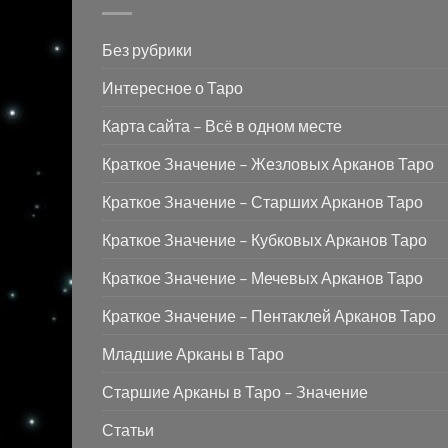
Без рубрики
Интересное о Таро
Карта сайта – Всё в одном месте
Краткое Значение – Жезловых Арканов Таро
Краткое Значение – Старших Арканов Таро
Краткое Значение – Кубковых Арканов Таро
Краткое Значение – Мечевых Арканов Таро
Краткое Значение – Пентаклей Арканов Таро
Младшие Арканы в Таро
Старшие Арканы в Таро – Значение
Статьи