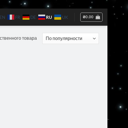
RU
₴
0.00
EN
FR
DE
UK
ственного товара