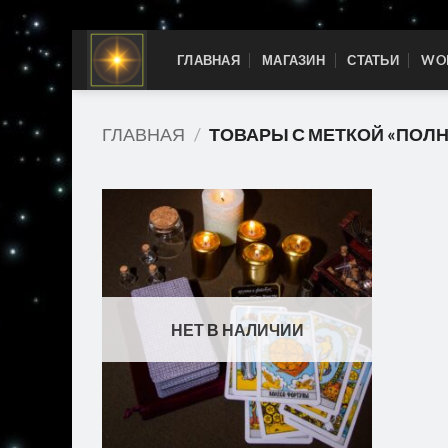
Skip
ГЛАВНАЯ
МАГАЗИН
СТАТЬИ
WOR
to
content
ГЛАВНАЯ
/
ТОВАРЫ С МЕТКОЙ «ПОЛН
НЕТ В НАЛИЧИИ