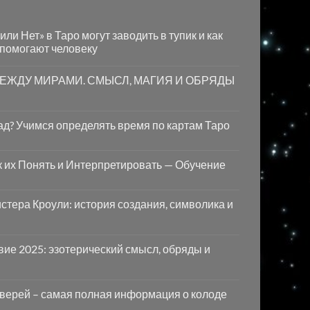
ли Нет» в Таро могут заводить в тупик и как
 помогают человеку
МЕЖДУ МИРАМИ. СМЫСЛ, МАГИЯ И ОБРЯДЫ
лад? Учимся определять время по картам Таро
ак их Понять и Интерпретировать — Обучение
стера Кроули: история создания, символика и
ие 2025: эзотерический смысл, обряды и
Дверей – самая полная информация о колоде