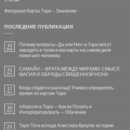
Фигурные Карты Таро – Значение
ПОСЛЕДНИЕ ПУБЛИКАЦИИ
Почему вопросы «Да или Нет» в Таро могут
10
Май
заводить в тупик и как карты на самом деле
помогают человеку
Комментариев
к
нет
САМАЙН — ВРАТА МЕЖДУ МИРАМИ. СМЫСЛ,
31
записи
Почему
Окт
МАГИЯ И ОБРЯДЫ СВЯЩЕННОЙ НОЧИ
вопросы
«Да
Комментариев
или
к
нет
Когда сбудется расклад? Учимся определять
17
Нет»
записи
в
САМАЙН
Окт
время по картам Таро
Таро
—
могут
ВРАТА
Комментариев
заводить
МЕЖДУ
к
нет
4 Короля в Таро — Как их Понять и
16
в
МИРАМИ.
записи
тупик
СМЫСЛ,
Когда
Окт
Интерпретировать — Обучение
и
МАГИЯ
сбудется
как
И
расклад?
Комментариев
карты
ОБРЯДЫ
Учимся
к
нет
Таро Тота колода Алистера Кроули: история
21
на
СВЯЩЕННОЙ
определять
записи
самом
НОЧИ
время
4
Сен