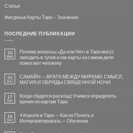
Статьи
Фигурные Карты Таро – Значение
ПОСЛЕДНИЕ ПУБЛИКАЦИИ
Почему вопросы «Да или Нет» в Таро могут
10
Май
заводить в тупик и как карты на самом деле
помогают человеку
Комментариев
к
нет
САМАЙН — ВРАТА МЕЖДУ МИРАМИ. СМЫСЛ,
31
записи
Почему
Окт
МАГИЯ И ОБРЯДЫ СВЯЩЕННОЙ НОЧИ
вопросы
«Да
Комментариев
или
к
нет
Когда сбудется расклад? Учимся определять
17
Нет»
записи
в
САМАЙН
Окт
время по картам Таро
Таро
—
могут
ВРАТА
Комментариев
заводить
МЕЖДУ
к
нет
4 Короля в Таро — Как их Понять и
16
в
МИРАМИ.
записи
тупик
СМЫСЛ,
Когда
Окт
Интерпретировать — Обучение
и
МАГИЯ
сбудется
как
И
расклад?
Комментариев
карты
ОБРЯДЫ
Учимся
к
нет