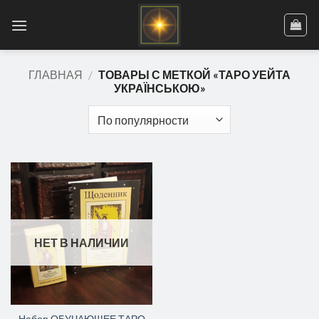
Skip
to
content
ГЛАВНАЯ
/
ТОВАРЫ С МЕТКОЙ «ТАРО УЕЙТА
УКРАЇНСЬКОЮ»
НЕТ В НАЛИЧИИ
Набор ОБУЧАЮЩЕЕ ТАРО