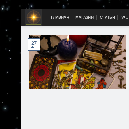
Skip
ГЛАВНАЯ
МАГАЗИН
СТАТЬИ
WOR
to
content
27
Июл