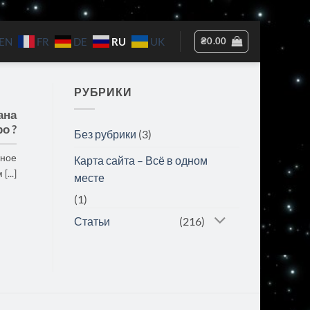
RU
₴
0.00
EN
FR
DE
UK
РУБРИКИ
ана
о ?
Без рубрики
(3)
жное
Карта сайта – Всё в одном
...]
месте
(1)
Статьи
(216)