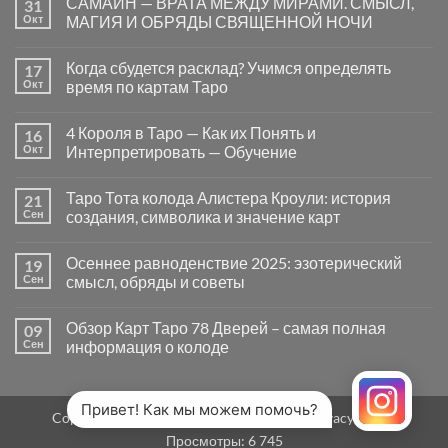
САМАЙН — ВРАТА МЕЖДУ МИРАМИ. СМЫСЛ,
31
записи
Почему
Окт
МАГИЯ И ОБРЯДЫ СВЯЩЕННОЙ НОЧИ
вопросы
«Да
Комментариев
или
к
нет
Когда сбудется расклад? Учимся определять
17
Нет»
записи
в
САМАЙН
Окт
время по картам Таро
Таро
—
могут
ВРАТА
Комментариев
заводить
МЕЖДУ
к
нет
4 Короля в Таро — Как их Понять и
16
в
МИРАМИ.
записи
тупик
СМЫСЛ,
Когда
Окт
Интерпретировать — Обучение
и
МАГИЯ
сбудется
как
И
расклад?
Комментариев
карты
ОБРЯДЫ
Учимся
к
нет
Таро Тота колода Алистера Кроули: история
21
на
СВЯЩЕННОЙ
определять
записи
самом
НОЧИ
время
4
Сен
создания, символика и значение карт
деле
по
Короля
помогают
картам
в
Комментариев
человеку
Таро
Таро
к
нет
Осеннее равноденствие 2025: эзотерический
19
—
записи
Как
Таро
Сен
смысл, обряды и советы
их
Тота
Понять
колода
Комментариев
и
Алистера
к
нет
Обзор Карт Таро 78 Дверей – самая полная
09
Интерпретировать
Кроули:
записи
—
история
Осеннее
Сен
информация о колоде
Обучение
создания,
равноденствие
символика
2025:
Комментариев
и
эзотерический
к
нет
значение
смысл,
записи
карт
обряды
Обзор
Привет! Как мы можем помочь?
Copyright 2026 ©
MirTaro (World Tarot)
Privacy Policy
и
Карт
советы
Таро
Просмотры:
6 745
78