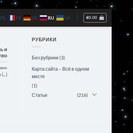
RU
₴
0.00
EN
FR
DE
UK
РУБРИКИ
ь и
тво
Без рубрики
(3)
овно
Карта сайта – Всё в одном
...]
месте
(1)
Статьи
(216)