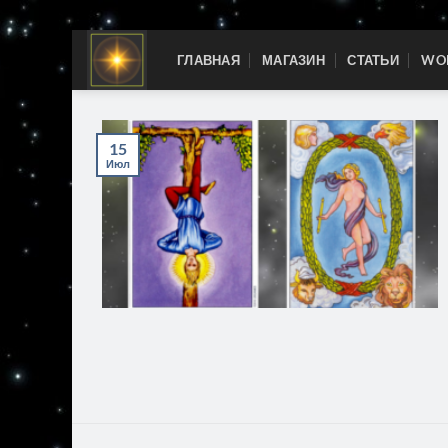
Skip
ГЛАВНАЯ
МАГАЗИН
СТАТЬИ
WOR
to
content
15
Июл