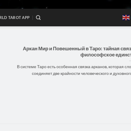
LD TAROT APP
Аркан Мир и Повешенный в Таро: тайная связ
философское единс
В системе Таро есть особенная связка арканов, которая сл
соединяет две крайности человеческого и духовного [