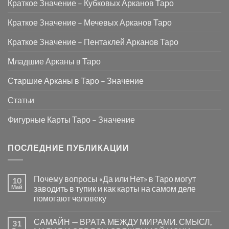
Краткое Значение – Кубковых Арканов Таро
Краткое Значение – Мечевых Арканов Таро
Краткое Значение – Пентаклей Арканов Таро
Младшие Арканы в Таро
Старшие Арканы в Таро – Значение
Статьи
Фигурные Карты Таро – Значение
ПОСЛЕДНИЕ ПУБЛИКАЦИИ
Почему вопросы «Да или Нет» в Таро могут
10
Май
заводить в тупик и как карты на самом деле
помогают человеку
Комментариев
к
нет
САМАЙН — ВРАТА МЕЖДУ МИРАМИ. СМЫСЛ,
31
записи
Почему