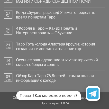
Окт
МАГИЯ И ОБРЯДЫ СВЯЩЕННОЙ НОЧИ
вопросы
«Да
Комментариев
или
к
нет
Когда сбудется расклад? Учимся определять
17
Нет»
записи
в
САМАЙН
Окт
время по картам Таро
Таро
—
могут
ВРАТА
Комментариев
заводить
МЕЖДУ
к
нет
4 Короля в Таро — Как их Понять и
16
в
МИРАМИ.
записи
тупик
СМЫСЛ,
Когда
Окт
Интерпретировать — Обучение
и
МАГИЯ
сбудется
как
И
расклад?
Комментариев
карты
ОБРЯДЫ
Учимся
к
нет
Таро Тота колода Алистера Кроули: история
21
на
СВЯЩЕННОЙ
определять
записи
самом
НОЧИ
время
4
Сен
создания, символика и значение карт
деле
по
Короля
помогают
картам
в
Комментариев
человеку
Таро
Таро
к
нет
Осеннее равноденствие 2025: эзотерический
19
—
записи
Как
Таро
Сен
смысл, обряды и советы
их
Тота
Понять
колода
Комментариев
и
Алистера
к
нет
Обзор Карт Таро 78 Дверей – самая полная
09
Интерпретировать
Кроули:
записи
—
история
Осеннее
Сен
информация о колоде
Обучение
создания,
равноденствие
символика
2025:
Комментариев
и
эзотерический
к
нет
значение
смысл,
записи
карт
обряды
Обзор
Привет! Как мы можем помочь?
Copyright 2026 ©
MirTaro (World Tarot)
Privacy Policy
и
Карт
советы
Таро
Просмотры:
1 874
78
Дверей