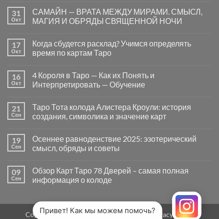
к
нет
САМАЙН — ВРАТА МЕЖДУ МИРАМИ. СМЫСЛ,
31
записи
Почему
Окт
МАГИЯ И ОБРЯДЫ СВЯЩЕННОЙ НОЧИ
вопросы
«Да
Комментариев
или
к
нет
Когда сбудется расклад? Учимся определять
17
Нет»
записи
в
САМАЙН
Окт
время по картам Таро
Таро
—
могут
ВРАТА
Комментариев
заводить
МЕЖДУ
к
нет
4 Короля в Таро — Как их Понять и
16
в
МИРАМИ.
записи
тупик
СМЫСЛ,
Когда
Окт
Интерпретировать — Обучение
и
МАГИЯ
сбудется
как
И
расклад?
Комментариев
карты
ОБРЯДЫ
Учимся
к
нет
Таро Тота колода Алистера Кроули: история
21
на
СВЯЩЕННОЙ
определять
записи
самом
НОЧИ
время
4
Сен
создания, символика и значение карт
деле
по
Короля
помогают
картам
в
Комментариев
человеку
Таро
Таро
к
нет
Осеннее равноденствие 2025: эзотерический
19
—
записи
Как
Таро
Сен
смысл, обряды и советы
их
Тота
Понять
колода
Комментариев
и
Алистера
к
нет
Обзор Карт Таро 78 Дверей – самая полная
09
Интерпретировать
Кроули:
записи
—
история
Осеннее
Сен
информация о колоде
Обучение
создания,
равноденствие
символика
2025:
Комментариев
и
эзотерический
к
нет
значение
смысл,
записи
карт
обряды
Обзор
Привет! Как мы можем помочь?
Copyright 2026 ©
MirTaro (World Tarot)
Privacy Policy
и
Карт