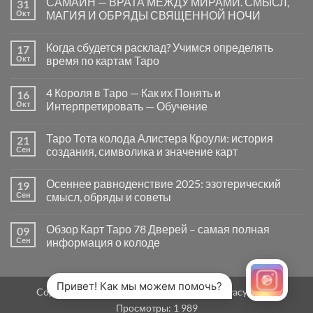
САМАЙН — ВРАТА МЕЖДУ МИРАМИ. СМЫСЛ,
31
записи
Почему
Окт
МАГИЯ И ОБРЯДЫ СВЯЩЕННОЙ НОЧИ
вопросы
«Да
Комментариев
или
к
нет
Когда сбудется расклад? Учимся определять
17
Нет»
записи
в
САМАЙН
Окт
время по картам Таро
Таро
—
могут
ВРАТА
Комментариев
заводить
МЕЖДУ
к
нет
4 Короля в Таро — Как их Понять и
16
в
МИРАМИ.
записи
тупик
СМЫСЛ,
Когда
Окт
Интерпретировать — Обучение
и
МАГИЯ
сбудется
как
И
расклад?
Комментариев
карты
ОБРЯДЫ
Учимся
к
нет
Таро Тота колода Алистера Кроули: история
21
на
СВЯЩЕННОЙ
определять
записи
самом
НОЧИ
время
4
Сен
создания, символика и значение карт
деле
по
Короля
помогают
картам
в
Комментариев
человеку
Таро
Таро
к
нет
Осеннее равноденствие 2025: эзотерический
19
—
записи
Как
Таро
Сен
смысл, обряды и советы
их
Тота
Понять
колода
Комментариев
и
Алистера
к
нет
Обзор Карт Таро 78 Дверей – самая полная
09
Интерпретировать
Кроули:
записи
—
история
Осеннее
Сен
информация о колоде
Обучение
создания,
равноденствие
символика
2025:
Комментариев
и
эзотерический
к
нет
значение
смысл,
записи
карт
обряды
Обзор
Привет! Как мы можем помочь?
Copyright 2026 ©
MirTaro (World Tarot)
Privacy Policy
и
Карт
советы
Таро
Просмотры:
1 989
78