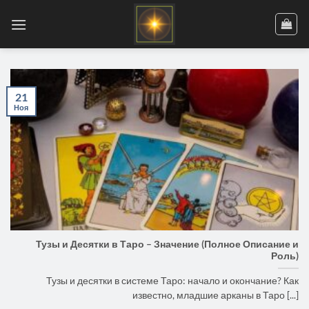
Skip
to
content
21
Ноя
Тузы и Десятки в Таро – Значение (Полное Описание и
Роль)
Тузы и десятки в системе Таро: начало и окончание? Как
известно, младшие арканы в Таро [...]