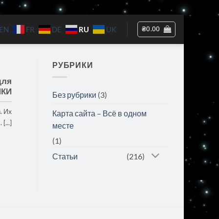
RU
₴
0.00
EN
FR
DE
UK
РУБРИКИ
для
ЙКИ
Без рубрики
(3)
. Их
Карта сайта – Всё в одном
...]
месте
(1)
Статьи
(216)