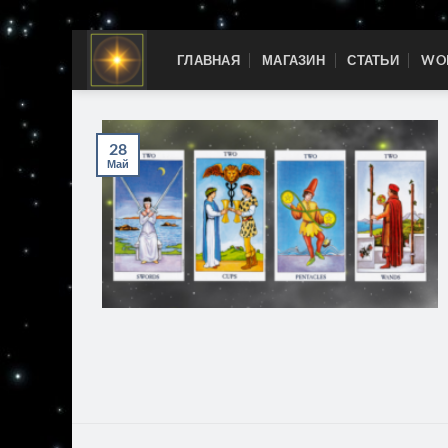
Skip
ГЛАВНАЯ
МАГАЗИН
СТАТЬИ
WOR
to
content
28
Май