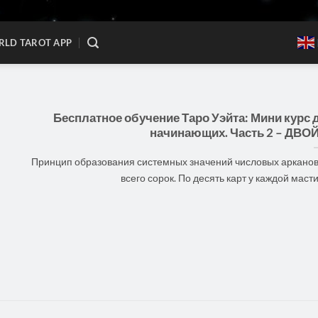
LD TAROT APP
Бесплатное обучение Таро Уэйта: Мини курс 
начинающих. Часть 2 – ДВО
Принцип образования системных значений числовых арканов
всего сорок. По десять карт у каждой масти. [