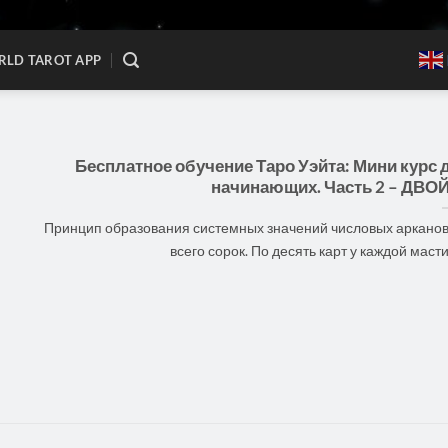
LD TAROT APP
Бесплатное обучение Таро Уэйта: Мини курс 
начинающих. Часть 2 – ДВО
Принцип образования системных значений числовых арканов
всего сорок. По десять карт у каждой масти. [