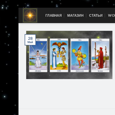
Skip
ГЛАВНАЯ
МАГАЗИН
СТАТЬИ
WOR
to
content
28
Май