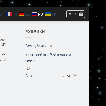
RU
₴
0.00
EN
FR
DE
UK
РУБРИКИ
для
ЙКИ
Без рубрики
(3)
. Их
Карта сайта – Всё в одном
...]
месте
(1)
Статьи
(216)