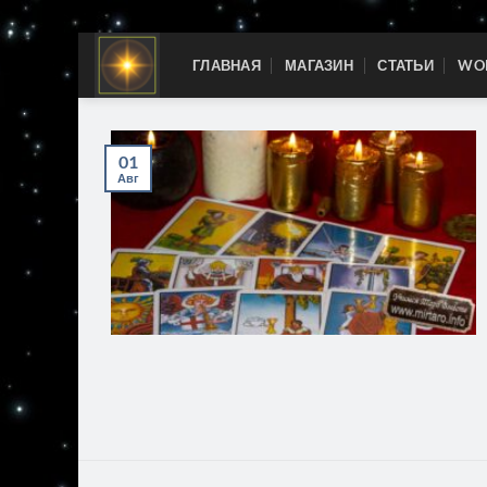
Skip
ГЛАВНАЯ
МАГАЗИН
СТАТЬИ
WOR
to
content
01
Авг