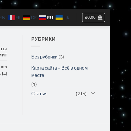
RU
₴
0.00
EN
FR
DE
UK
РУБРИКИ
рты
мит
Без рубрики
(3)
 кто
Карта сайта – Всё в одном
...]
месте
(1)
Статьи
(216)