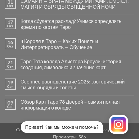
САМАЙН — ВРАТА МЕЖДУ МИРАМИ. СМЫСЛ,
31
записи
Почему
Окт
МАГИЯ И ОБРЯДЫ СВЯЩЕННОЙ НОЧИ
вопросы
«Да
Комментариев
или
к
нет
Когда сбудется расклад? Учимся определять
17
Нет»
записи
в
САМАЙН
Окт
время по картам Таро
Таро
—
могут
ВРАТА
Комментариев
заводить
МЕЖДУ
к
нет
4 Короля в Таро — Как их Понять и
16
в
МИРАМИ.
записи
тупик
СМЫСЛ,
Когда
Окт
Интерпретировать — Обучение
и
МАГИЯ
сбудется
как
И
расклад?
Комментариев
карты
ОБРЯДЫ
Учимся
к
нет
Таро Тота колода Алистера Кроули: история
21
на
СВЯЩЕННОЙ
определять
записи
самом
НОЧИ
время
4
Сен
создания, символика и значение карт
деле
по
Короля
помогают
картам
в
Комментариев
человеку
Таро
Таро
к
нет
Осеннее равноденствие 2025: эзотерический
19
—
записи
Как
Таро
Сен
смысл, обряды и советы
их
Тота
Понять
колода
Комментариев
и
Алистера
к
нет
Обзор Карт Таро 78 Дверей – самая полная
09
Интерпретировать
Кроули:
записи
—
история
Осеннее
Сен
информация о колоде
Обучение
создания,
равноденствие
символика
2025:
Комментариев
и
эзотерический
к
нет
значение
смысл,
записи
карт
обряды
Обзор
Привет! Как мы можем помочь?
Copyright 2026 ©
MirTaro (World Tarot)
Privacy Policy
и
Карт
советы
Таро
Просмотры:
586
78