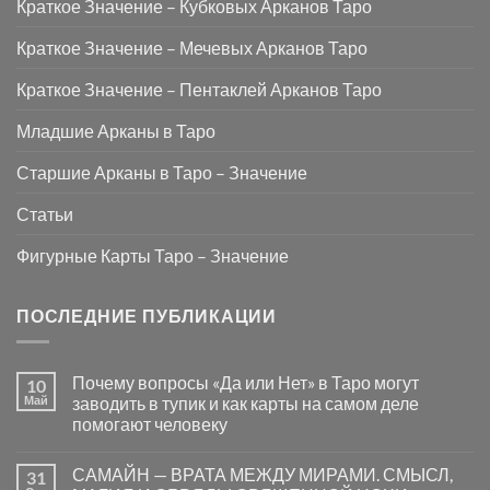
Краткое Значение – Кубковых Арканов Таро
Краткое Значение – Мечевых Арканов Таро
Краткое Значение – Пентаклей Арканов Таро
Младшие Арканы в Таро
Старшие Арканы в Таро – Значение
Статьи
Фигурные Карты Таро – Значение
ПОСЛЕДНИЕ ПУБЛИКАЦИИ
Почему вопросы «Да или Нет» в Таро могут
10
Май
заводить в тупик и как карты на самом деле
помогают человеку
Комментариев
к
нет
САМАЙН — ВРАТА МЕЖДУ МИРАМИ. СМЫСЛ,
31
записи
Почему