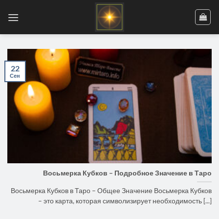
Skip
to
content
22
Сен
Восьмерка Кубков – Подробное Значение в Таро
Восьмерка Кубков в Таро – Общее Значение Восьмерка Кубков
– это карта, которая символизирует необходимость [...]