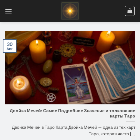
Skip
to
content
30
Авг
Двойка Мечей: Самое Подробное Значение и толкование
карты Таро
Двойка Мечей в Таро Карта Двойка Мечей — одна из тех карт
Таро, которая часто [...]