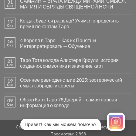
САМАЙН — ВРАТА МЕЖДУ МИРАМИ. СМЫСЛ,
31
записи
Почему
Окт
МАГИЯ И ОБРЯДЫ СВЯЩЕННОЙ НОЧИ
вопросы
«Да
Комментариев
или
к
нет
Когда сбудется расклад? Учимся определять
17
Нет»
записи
в
САМАЙН
Окт
время по картам Таро
Таро
—
могут
ВРАТА
Комментариев
заводить
МЕЖДУ
к
нет
4 Короля в Таро — Как их Понять и
16
в
МИРАМИ.
записи
тупик
СМЫСЛ,
Когда
Окт
Интерпретировать — Обучение
и
МАГИЯ
сбудется
как
И
расклад?
Комментариев
карты
ОБРЯДЫ
Учимся
к
нет
Таро Тота колода Алистера Кроули: история
21
на
СВЯЩЕННОЙ
определять
записи
самом
НОЧИ
время
4
Сен
создания, символика и значение карт
деле
по
Короля
помогают
картам
в
Комментариев
человеку
Таро
Таро
к
нет
Осеннее равноденствие 2025: эзотерический
19
—
записи
Как
Таро
Сен
смысл, обряды и советы
их
Тота
Понять
колода
Комментариев
и
Алистера
к
нет
Обзор Карт Таро 78 Дверей – самая полная
09
Интерпретировать
Кроули:
записи
—
история
Осеннее
Сен
информация о колоде
Обучение
создания,
равноденствие
символика
2025:
Комментариев
и
эзотерический
к
нет
значение
смысл,
записи
карт
обряды
Обзор
Привет! Как мы можем помочь?
Copyright 2026 ©
MirTaro (World Tarot)
Privacy Policy
и
Карт
советы
Таро
Просмотры:
2 858
78