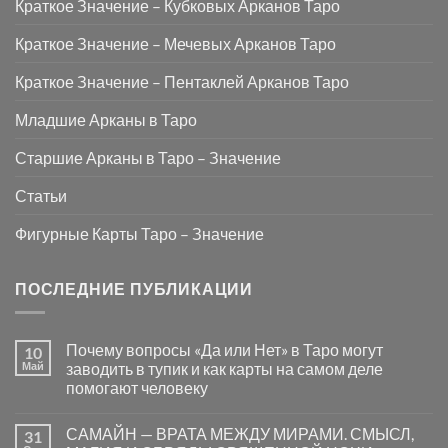
Краткое Значение – Кубковых Арканов Таро
Краткое Значение – Мечевых Арканов Таро
Краткое Значение – Пентаклей Арканов Таро
Младшие Арканы в Таро
Старшие Арканы в Таро – Значение
Статьи
Фигурные Карты Таро – Значение
ПОСЛЕДНИЕ ПУБЛИКАЦИИ
Почему вопросы «Да или Нет» в Таро могут
10
Май
заводить в тупик и как карты на самом деле
помогают человеку
Комментариев
к
нет
САМАЙН — ВРАТА МЕЖДУ МИРАМИ. СМЫСЛ,
31
записи
Почему