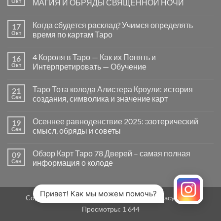
Окт
МАГИЯ И ОБРЯДЫ СВЯЩЕННОЙ НОЧИ
вопросы
«Да
Комментариев
или
к
нет
Когда сбудется расклад? Учимся определять
17
Нет»
записи
в
САМАЙН
Окт
время по картам Таро
Таро
—
могут
ВРАТА
Комментариев
заводить
МЕЖДУ
к
нет
4 Короля в Таро — Как их Понять и
16
в
МИРАМИ.
записи
тупик
СМЫСЛ,
Когда
Окт
Интерпретировать — Обучение
и
МАГИЯ
сбудется
как
И
расклад?
Комментариев
карты
ОБРЯДЫ
Учимся
к
нет
Таро Тота колода Алистера Кроули: история
21
на
СВЯЩЕННОЙ
определять
записи
самом
НОЧИ
время
4
Сен
создания, символика и значение карт
деле
по
Короля
помогают
картам
в
Комментариев
человеку
Таро
Таро
к
нет
Осеннее равноденствие 2025: эзотерический
19
—
записи
Как
Таро
Сен
смысл, обряды и советы
их
Тота
Понять
колода
Комментариев
и
Алистера
к
нет
Обзор Карт Таро 78 Дверей – самая полная
09
Интерпретировать
Кроули:
записи
—
история
Осеннее
Сен
информация о колоде
Обучение
создания,
равноденствие
символика
2025:
Комментариев
и
эзотерический
к
нет
значение
смысл,
записи
карт
обряды
Обзор
Привет! Как мы можем помочь?
Copyright 2026 ©
MirTaro (World Tarot)
Privacy Policy
и
Карт
советы
Таро
Просмотры:
1 644
78
Дверей