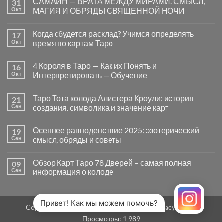
САМАЙН — ВРАТА МЕЖДУ МИРАМИ. СМЫСЛ,
31
записи
Почему
Окт
МАГИЯ И ОБРЯДЫ СВЯЩЕННОЙ НОЧИ
вопросы
«Да
Комментариев
или
к
нет
Когда сбудется расклад? Учимся определять
17
Нет»
записи
в
САМАЙН
Окт
время по картам Таро
Таро
—
могут
ВРАТА
Комментариев
заводить
МЕЖДУ
к
нет
4 Короля в Таро — Как их Понять и
16
в
МИРАМИ.
записи
тупик
СМЫСЛ,
Когда
Окт
Интерпретировать — Обучение
и
МАГИЯ
сбудется
как
И
расклад?
Комментариев
карты
ОБРЯДЫ
Учимся
к
нет
Таро Тота колода Алистера Кроули: история
21
на
СВЯЩЕННОЙ
определять
записи
самом
НОЧИ
время
4
Сен
создания, символика и значение карт
деле
по
Короля
помогают
картам
в
Комментариев
человеку
Таро
Таро
к
нет
Осеннее равноденствие 2025: эзотерический
19
—
записи
Как
Таро
Сен
смысл, обряды и советы
их
Тота
Понять
колода
Комментариев
и
Алистера
к
нет
Обзор Карт Таро 78 Дверей – самая полная
09
Интерпретировать
Кроули:
записи
—
история
Осеннее
Сен
информация о колоде
Обучение
создания,
равноденствие
символика
2025:
Комментариев
и
эзотерический
к
нет
значение
смысл,
записи
карт
обряды
Обзор
Привет! Как мы можем помочь?
Copyright 2026 ©
MirTaro (World Tarot)
Privacy Policy
и
Карт
советы
Таро
Просмотры:
1 989
78