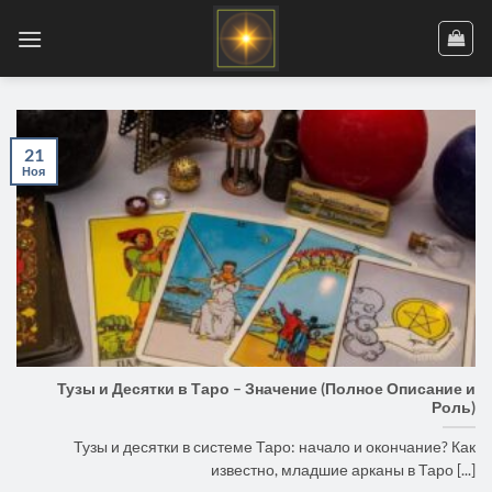
Skip
to
content
21
Ноя
Тузы и Десятки в Таро – Значение (Полное Описание и
Роль)
Тузы и десятки в системе Таро: начало и окончание? Как
известно, младшие арканы в Таро [...]