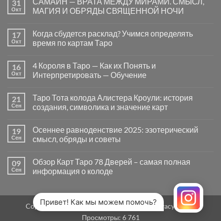
САМАЙН — ВРАТА МЕЖДУ МИРАМИ. СМЫСЛ,
31
записи
Почему
Окт
МАГИЯ И ОБРЯДЫ СВЯЩЕННОЙ НОЧИ
вопросы
«Да
Комментариев
или
к
нет
Когда сбудется расклад? Учимся определять
17
Нет»
записи
в
САМАЙН
Окт
время по картам Таро
Таро
—
могут
ВРАТА
Комментариев
заводить
МЕЖДУ
к
нет
4 Короля в Таро — Как их Понять и
16
в
МИРАМИ.
записи
тупик
СМЫСЛ,
Когда
Окт
Интерпретировать — Обучение
и
МАГИЯ
сбудется
как
И
расклад?
Комментариев
карты
ОБРЯДЫ
Учимся
к
нет
Таро Тота колода Алистера Кроули: история
21
на
СВЯЩЕННОЙ
определять
записи
самом
НОЧИ
время
4
Сен
создания, символика и значение карт
деле
по
Короля
помогают
картам
в
Комментариев
человеку
Таро
Таро
к
нет
Осеннее равноденствие 2025: эзотерический
19
—
записи
Как
Таро
Сен
смысл, обряды и советы
их
Тота
Понять
колода
Комментариев
и
Алистера
к
нет
Обзор Карт Таро 78 Дверей – самая полная
09
Интерпретировать
Кроули:
записи
—
история
Осеннее
Сен
информация о колоде
Обучение
создания,
равноденствие
символика
2025:
Комментариев
и
эзотерический
к
нет
значение
смысл,
записи
карт
обряды
Обзор
Привет! Как мы можем помочь?
Copyright 2026 ©
MirTaro (World Tarot)
Privacy Policy
и
Карт
советы
Таро
Просмотры:
6 761
78