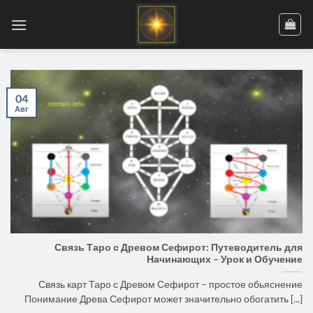
Skip
to
content
04
Авг
Связь Таро с Древом Сефирот: Путеводитель для
Начинающих – Урок и Обучение
Связь карт Таро с Древом Сефирот – простое обьяснение
Понимание Древа Сефирот может значительно обогатить [...]