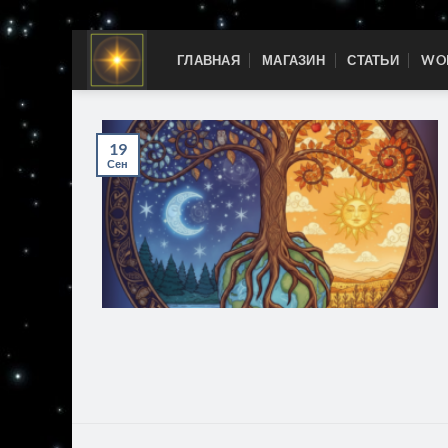
Skip
ГЛАВНАЯ
МАГАЗИН
СТАТЬИ
WOR
to
content
19
Сен