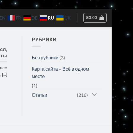
RU
₴
0.00
EN
FR
DE
UK
РУБРИКИ
сл,
еты
Без рубрики
(3)
ннее
Карта сайта – Всё в одном
...]
месте
(1)
Статьи
(216)