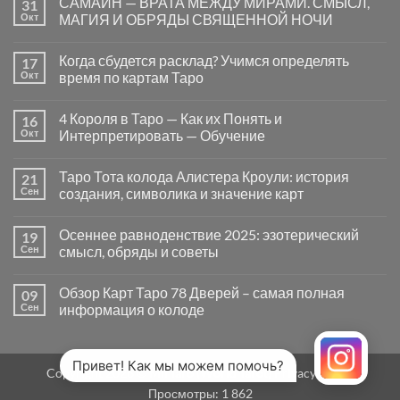
САМАЙН — ВРАТА МЕЖДУ МИРАМИ. СМЫСЛ,
31
записи
Почему
Окт
МАГИЯ И ОБРЯДЫ СВЯЩЕННОЙ НОЧИ
вопросы
«Да
Комментариев
или
к
нет
Когда сбудется расклад? Учимся определять
17
Нет»
записи
в
САМАЙН
Окт
время по картам Таро
Таро
—
могут
ВРАТА
Комментариев
заводить
МЕЖДУ
к
нет
4 Короля в Таро — Как их Понять и
16
в
МИРАМИ.
записи
тупик
СМЫСЛ,
Когда
Окт
Интерпретировать — Обучение
и
МАГИЯ
сбудется
как
И
расклад?
Комментариев
карты
ОБРЯДЫ
Учимся
к
нет
Таро Тота колода Алистера Кроули: история
21
на
СВЯЩЕННОЙ
определять
записи
самом
НОЧИ
время
4
Сен
создания, символика и значение карт
деле
по
Короля
помогают
картам
в
Комментариев
человеку
Таро
Таро
к
нет
Осеннее равноденствие 2025: эзотерический
19
—
записи
Как
Таро
Сен
смысл, обряды и советы
их
Тота
Понять
колода
Комментариев
и
Алистера
к
нет
Обзор Карт Таро 78 Дверей – самая полная
09
Интерпретировать
Кроули:
записи
—
история
Осеннее
Сен
информация о колоде
Обучение
создания,
равноденствие
символика
2025:
Комментариев
и
эзотерический
к
нет
значение
смысл,
записи
карт
обряды
Обзор
Привет! Как мы можем помочь?
Copyright 2026 ©
MirTaro (World Tarot)
Privacy Policy
и
Карт
советы
Таро
Просмотры:
1 862
78