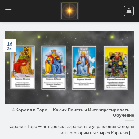
Skip
to
content
16
Окт
4 Короля в Таро — Как их Понять и Интерпретировать —
Обучение
Короли в Таро — четыре силы зрелости и управления Сегодня
мы поговорим о четырёх Королях [...]