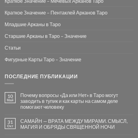
Краткое Значение – Мечевых Арканов Таро
Краткое Значение – Пентаклей Арканов Таро
Младшие Арканы в Таро
Старшие Арканы в Таро – Значение
Статьи
Фигурные Карты Таро – Значение
ПОСЛЕДНИЕ ПУБЛИКАЦИИ
Почему вопросы «Да или Нет» в Таро могут
10
Май
заводить в тупик и как карты на самом деле
помогают человеку
Комментариев
к
нет
САМАЙН — ВРАТА МЕЖДУ МИРАМИ. СМЫСЛ,
31
записи
Почему
Окт
МАГИЯ И ОБРЯДЫ СВЯЩЕННОЙ НОЧИ
вопросы
«Да
Комментариев
или
к
нет