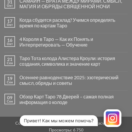
САМАЙН — ВРАТА МЕЖДУ МИРАМИ. СМЫСЛ,
31
записи
Почему
Окт
МАГИЯ И ОБРЯДЫ СВЯЩЕННОЙ НОЧИ
вопросы
«Да
Комментариев
или
к
нет
Когда сбудется расклад? Учимся определять
17
Нет»
записи
в
САМАЙН
Окт
время по картам Таро
Таро
—
могут
ВРАТА
Комментариев
заводить
МЕЖДУ
к
нет
4 Короля в Таро — Как их Понять и
16
в
МИРАМИ.
записи
тупик
СМЫСЛ,
Когда
Окт
Интерпретировать — Обучение
и
МАГИЯ
сбудется
как
И
расклад?
Комментариев
карты
ОБРЯДЫ
Учимся
к
нет
Таро Тота колода Алистера Кроули: история
21
на
СВЯЩЕННОЙ
определять
записи
самом
НОЧИ
время
4
Сен
создания, символика и значение карт
деле
по
Короля
помогают
картам
в
Комментариев
человеку
Таро
Таро
к
нет
Осеннее равноденствие 2025: эзотерический
19
—
записи
Как
Таро
Сен
смысл, обряды и советы
их
Тота
Понять
колода
Комментариев
и
Алистера
к
нет
Обзор Карт Таро 78 Дверей – самая полная
09
Интерпретировать
Кроули:
записи
—
история
Осеннее
Сен
информация о колоде
Обучение
создания,
равноденствие
символика
2025:
Комментариев
и
эзотерический
к
нет
значение
смысл,
записи
карт
обряды
Обзор
Привет! Как мы можем помочь?
Copyright 2026 ©
MirTaro (World Tarot)
Privacy Policy
и
Карт
советы
Таро
Просмотры:
6 750
78