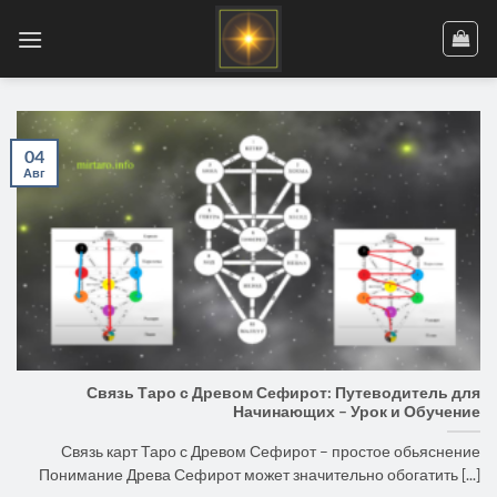
Skip
to
content
04
Авг
Связь Таро с Древом Сефирот: Путеводитель для
Начинающих – Урок и Обучение
Связь карт Таро с Древом Сефирот – простое обьяснение
Понимание Древа Сефирот может значительно обогатить [...]