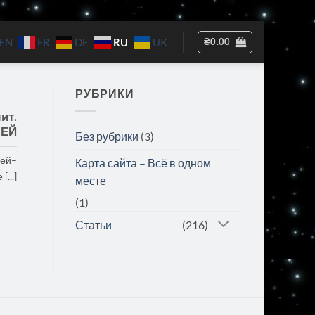
RU
₴
0.00
EN
FR
DE
UK
РУБРИКИ
ит.
ЛЕЙ
Без рубрики
(3)
лей–
Карта сайта – Всё в одном
...]
месте
(1)
Статьи
(216)