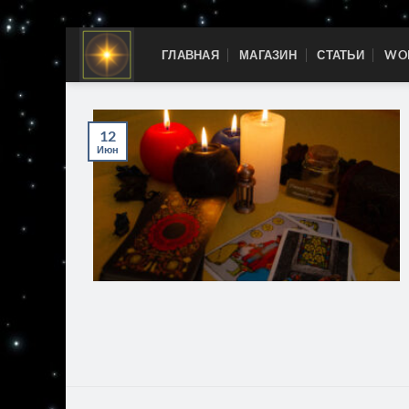
Skip
ГЛАВНАЯ
МАГАЗИН
СТАТЬИ
WOR
to
content
12
Июн