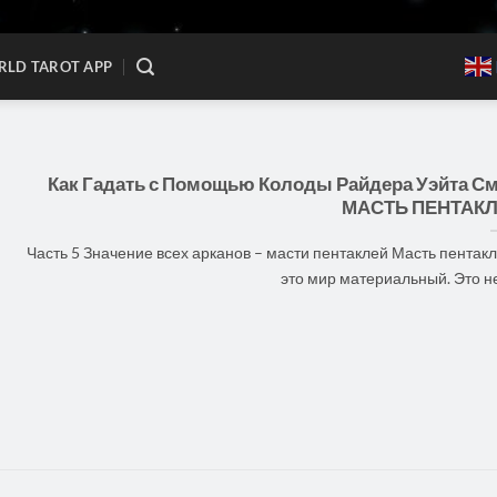
LD TAROT APP
Как Гадать с Помощью Колоды Райдера Уэйта См
МАСТЬ ПЕНТАК
Часть 5 Значение всех арканов – масти пентаклей Масть пентак
это мир материальный. Это не [