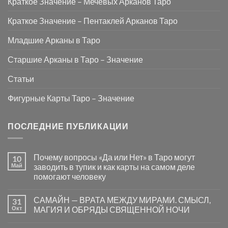
Краткое Значение – Мечевых Арканов Таро
Краткое Значение – Пентаклей Арканов Таро
Младшие Арканы в Таро
Старшие Арканы в Таро – Значение
Статьи
Фигурные Карты Таро – Значение
ПОСЛЕДНИЕ ПУБЛИКАЦИИ
Почему вопросы «Да или Нет» в Таро могут
10
Май
заводить в тупик и как карты на самом деле
помогают человеку
Комментариев
к
нет
САМАЙН — ВРАТА МЕЖДУ МИРАМИ. СМЫСЛ,
31
записи
Почему
Окт
МАГИЯ И ОБРЯДЫ СВЯЩЕННОЙ НОЧИ
вопросы
«Да
Комментариев
или
к
нет