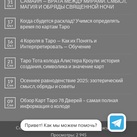
САМАЙН — ВРАТА МЕЖДУ МИРАМИ. СМЫСЛ,
31
записи
Почему
Окт
МАГИЯ И ОБРЯДЫ СВЯЩЕННОЙ НОЧИ
вопросы
«Да
Комментариев
или
к
нет
Когда сбудется расклад? Учимся определять
17
Нет»
записи
в
САМАЙН
Окт
время по картам Таро
Таро
—
могут
ВРАТА
Комментариев
заводить
МЕЖДУ
к
нет
4 Короля в Таро — Как их Понять и
16
в
МИРАМИ.
записи
тупик
СМЫСЛ,
Когда
Окт
Интерпретировать — Обучение
и
МАГИЯ
сбудется
как
И
расклад?
Комментариев
карты
ОБРЯДЫ
Учимся
к
нет
Таро Тота колода Алистера Кроули: история
21
на
СВЯЩЕННОЙ
определять
записи
самом
НОЧИ
время
4
Сен
создания, символика и значение карт
деле
по
Короля
помогают
картам
в
Комментариев
человеку
Таро
Таро
к
нет
Осеннее равноденствие 2025: эзотерический
19
—
записи
Как
Таро
Сен
смысл, обряды и советы
их
Тота
Понять
колода
Комментариев
и
Алистера
к
нет
Обзор Карт Таро 78 Дверей – самая полная
09
Интерпретировать
Кроули:
записи
—
история
Осеннее
Сен
информация о колоде
Обучение
создания,
равноденствие
символика
2025:
Комментариев
и
эзотерический
к
нет
значение
смысл,
записи
карт
обряды
Обзор
Привет! Как мы можем помочь?
Copyright 2026 ©
MirTaro (World Tarot)
Privacy Policy
и
Карт
советы
Таро
Просмотры:
2 945
78