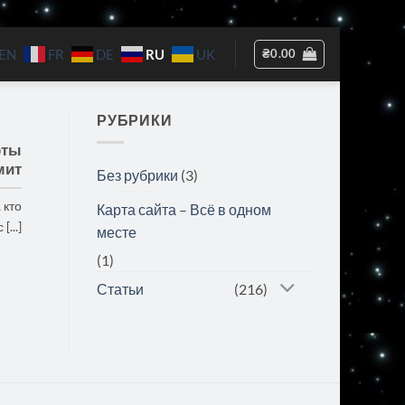
RU
₴
0.00
EN
FR
DE
UK
РУБРИКИ
рты
мит
Без рубрики
(3)
 кто
Карта сайта – Всё в одном
...]
месте
(1)
Статьи
(216)