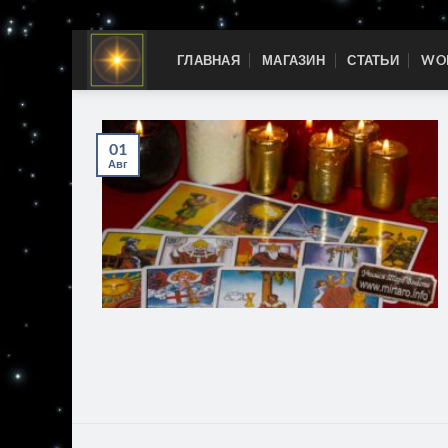
Skip
ГЛАВНАЯ
МАГАЗИН
СТАТЬИ
WOR
to
content
01
Авг