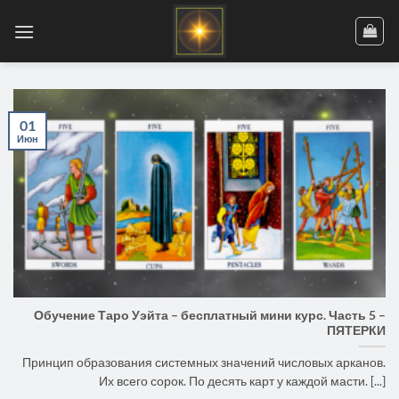
Skip
to
content
01
Июн
Обучение Таро Уэйта – бесплатный мини курс. Часть 5 –
ПЯТЕРКИ
Принцип образования системных значений числовых арканов.
Их всего сорок. По десять карт у каждой масти. [...]