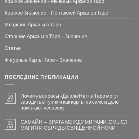
Краткое Значение – Мечевых Арканов Таро
Краткое Значение – Пентаклей Арканов Таро
Младшие Арканы в Таро
Старшие Арканы в Таро – Значение
Статьи
Фигурные Карты Таро – Значение
ПОСЛЕДНИЕ ПУБЛИКАЦИИ
Почему вопросы «Да или Нет» в Таро могут
10
Май
заводить в тупик и как карты на самом деле
помогают человеку
Комментариев
к
нет
САМАЙН — ВРАТА МЕЖДУ МИРАМИ. СМЫСЛ,
31
записи
Почему
Окт
МАГИЯ И ОБРЯДЫ СВЯЩЕННОЙ НОЧИ
вопросы
«Да
Комментариев
или
к
нет