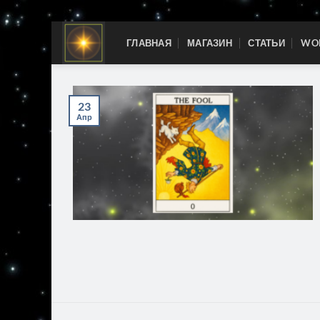
Skip
ГЛАВНАЯ
МАГАЗИН
СТАТЬИ
WOR
to
content
23
Апр