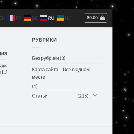
RU
₴
0.00
EN
FR
DE
UK
РУБРИКИ
ция
Без рубрики
(3)
ода,
Карта сайта – Всё в одном
...]
месте
(1)
Статьи
(216)