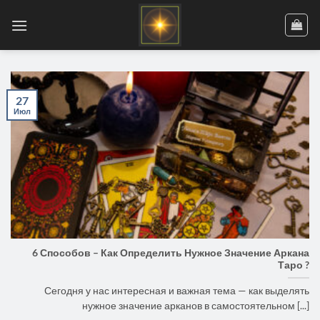
Skip
to
content
27
Июл
6 Способов – Как Определить Нужное Значение Аркана
Таро ?
Сегодня у нас интересная и важная тема — как выделять
нужное значение арканов в самостоятельном [...]