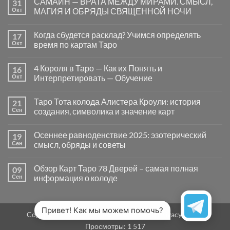
САМАЙН — ВРАТА МЕЖДУ МИРАМИ. СМЫСЛ,
31
записи
Почему
Окт
МАГИЯ И ОБРЯДЫ СВЯЩЕННОЙ НОЧИ
вопросы
«Да
Комментариев
или
к
нет
Когда сбудется расклад? Учимся определять
17
Нет»
записи
в
САМАЙН
Окт
время по картам Таро
Таро
—
могут
ВРАТА
Комментариев
заводить
МЕЖДУ
к
нет
4 Короля в Таро — Как их Понять и
16
в
МИРАМИ.
записи
тупик
СМЫСЛ,
Когда
Окт
Интерпретировать — Обучение
и
МАГИЯ
сбудется
как
И
расклад?
Комментариев
карты
ОБРЯДЫ
Учимся
к
нет
Таро Тота колода Алистера Кроули: история
21
на
СВЯЩЕННОЙ
определять
записи
самом
НОЧИ
время
4
Сен
создания, символика и значение карт
деле
по
Короля
помогают
картам
в
Комментариев
человеку
Таро
Таро
к
нет
Осеннее равноденствие 2025: эзотерический
19
—
записи
Как
Таро
Сен
смысл, обряды и советы
их
Тота
Понять
колода
Комментариев
и
Алистера
к
нет
Обзор Карт Таро 78 Дверей – самая полная
09
Интерпретировать
Кроули:
записи
—
история
Осеннее
Сен
информация о колоде
Обучение
создания,
равноденствие
символика
2025:
Комментариев
и
эзотерический
к
нет
значение
смысл,
записи
карт
обряды
Обзор
Привет! Как мы можем помочь?
Copyright 2026 ©
MirTaro (World Tarot)
Privacy Policy
и
Карт
советы
Таро
Просмотры:
1 517
78