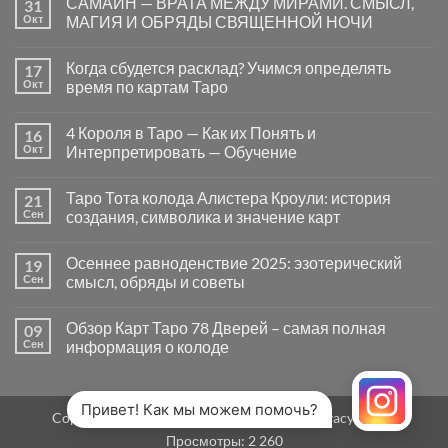
САМАЙН — ВРАТА МЕЖДУ МИРАМИ. СМЫСЛ,
31
записи
Почему
Окт
МАГИЯ И ОБРЯДЫ СВЯЩЕННОЙ НОЧИ
вопросы
«Да
Комментариев
или
к
нет
Когда сбудется расклад? Учимся определять
17
Нет»
записи
в
САМАЙН
Окт
время по картам Таро
Таро
—
могут
ВРАТА
Комментариев
заводить
МЕЖДУ
к
нет
4 Короля в Таро — Как их Понять и
16
в
МИРАМИ.
записи
тупик
СМЫСЛ,
Когда
Окт
Интерпретировать — Обучение
и
МАГИЯ
сбудется
как
И
расклад?
Комментариев
карты
ОБРЯДЫ
Учимся
к
нет
Таро Тота колода Алистера Кроули: история
21
на
СВЯЩЕННОЙ
определять
записи
самом
НОЧИ
время
4
Сен
создания, символика и значение карт
деле
по
Короля
помогают
картам
в
Комментариев
человеку
Таро
Таро
к
нет
Осеннее равноденствие 2025: эзотерический
19
—
записи
Как
Таро
Сен
смысл, обряды и советы
их
Тота
Понять
колода
Комментариев
и
Алистера
к
нет
Обзор Карт Таро 78 Дверей – самая полная
09
Интерпретировать
Кроули:
записи
—
история
Осеннее
Сен
информация о колоде
Обучение
создания,
равноденствие
символика
2025:
Комментариев
и
эзотерический
к
нет
значение
смысл,
записи
карт
обряды
Обзор
Привет! Как мы можем помочь?
Copyright 2026 ©
MirTaro (World Tarot)
Privacy Policy
и
Карт
советы
Таро
Просмотры:
2 260
78