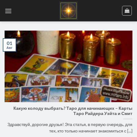
Skip
to
content
01
Авг
Какую колоду выбрать? Таро для начинающих – Карты
Таро Райдера Уэйта и Смит
Здравствуй, дорогие друзья! Эта статья, в первую очередь, для
тех, кто только начинает знакомиться с [...]